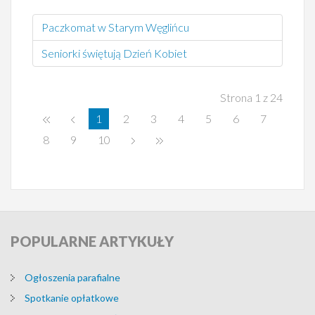
Paczkomat w Starym Węglińcu
Seniorki świętują Dzień Kobiet
Strona 1 z 24
1
2
3
4
5
6
7
8
9
10
POPULARNE
ARTYKUŁY
Ogłoszenia parafialne
Spotkanie opłatkowe