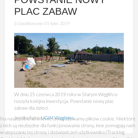
PLAC ZABAW
Opublikowano: 01 lipiec 2019
W dniu 25 czerwca 2019 roku w Starym Węglińcu
ruszyła kolejna inwestycja. Powstanie nowy plac
zabaw dla dzieci.
źródło/foto:
UGiM Węgliniec
Na naszej stronie internetowej używamy plików cookie. Niektóre
z nich są niezbędne dla funkcjonowania strony, inne pomagają nam
w ulepszaniu tej strony i doświadczeń użytkownika (Tracking