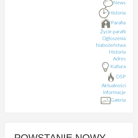
News
Historia
Parafia
Życie parafii
Ogłoszenia
Nabożeństwa
Historia
Adres
Kultura
OSP
Aktualności
Informacje
Galeria
POWSTANIE NOWY