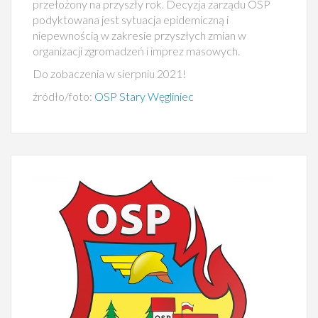
przełożony na przyszły rok. Decyzja zarządu OSP
podyktowana jest sytuacja epidemiczną i
niepewnością w zakresie przyszłych zmian w
organizacji zgromadzeń i imprez masowych.
Do zobaczenia w sierpniu 2021!
źródło/foto:
OSP Stary Węgliniec