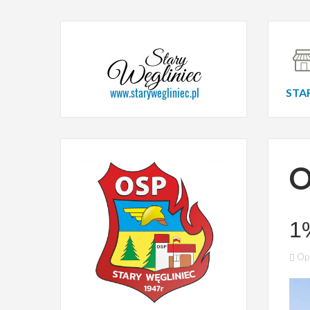
STA
O
1
Opu