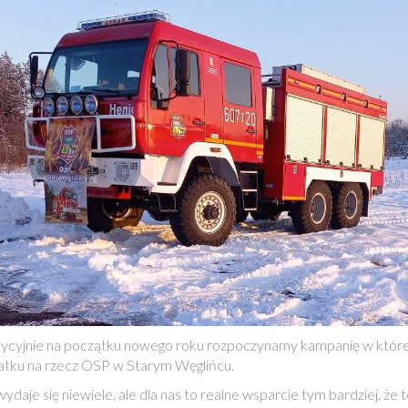
ycyjnie na początku nowego roku rozpoczynamy kampanię w któr
tku na rzecz OSP w Starym Węglińcu.
ydaje się niewiele, ale dla nas to realne wsparcie tym bardziej, że