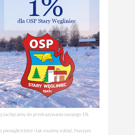
ej zachęcamy do przekazywania swojego 1%
 to pieniążki które i tak musimy oddać. Naszym