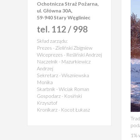
Ochotnicza Straż Pożarna,
ul. Główna 30A,
59-940 Stary Węgliniec
tel. 112 / 998
Skład zarządu:
Prezes - Zieliński Zbigniew
Wiceprezes - Reśliński Andrzej
Naczelnik - Mazurkiewicz
Andrzej
Sekretarz - Wiszniewska
Monika
Skarbnik - Wiciak Roman
Gospodarz - Kosiński
Krzysztof
Kronikarz - Kocot Łukasz
Trad
poda
1% w