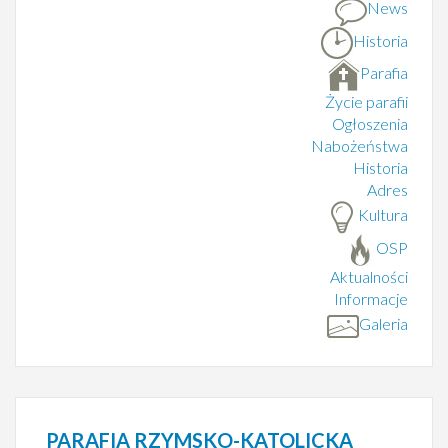
News
Historia
Parafia
Życie parafii
Ogłoszenia
Nabożeństwa
Historia
Adres
Kultura
OSP
Aktualności
Informacje
Galeria
PARAFIA
RZYMSKO-KATOLICKA