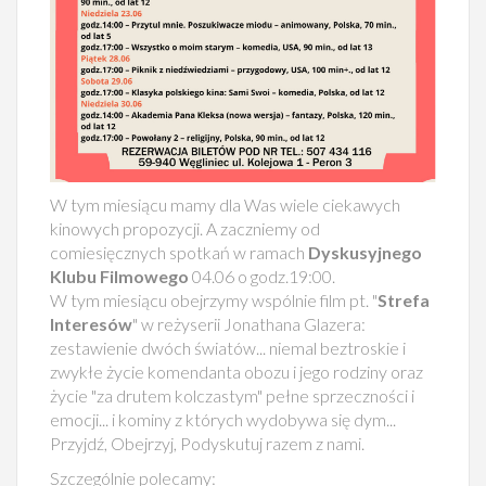
W tym miesiącu mamy dla Was wiele ciekawych
kinowych propozycji. A zaczniemy od
comiesięcznych spotkań w ramach
Dyskusyjnego
Klubu Filmowego
04.06 o godz.19:00.
W tym miesiącu obejrzymy wspólnie film pt. "
Strefa
Interesów
" w reżyserii Jonathana Glazera:
zestawienie dwóch światów... niemal beztroskie i
zwykłe życie komendanta obozu i jego rodziny oraz
życie "za drutem kolczastym" pełne sprzeczności i
emocji... i kominy z których wydobywa się dym...
Przyjdź, Obejrzyj, Podyskutuj razem z nami.
Szczególnie polecamy: