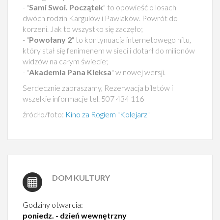
- "
Sami Swoi. Początek
" to opowieść o losach
dwóch rodzin Kargulów i Pawlaków. Powrót do
korzeni. Jak to wszystko się zaczęło;
- "
Powołany 2
" to kontynuacja internetowego hitu,
który stał się fenimenem w sieci i dotarł do milionów
widzów na całym świecie;
- "
Akademia Pana Kleksa
" w nowej wersji.
Serdecznie zapraszamy, Rezerwacja biletów i
wszelkie informacje tel. 507 434 116
źródło/foto:
Kino za Rogiem "Kolejarz"
DOM KULTURY
Godziny otwarcia:
poniedz. - dzień wewnętrzny