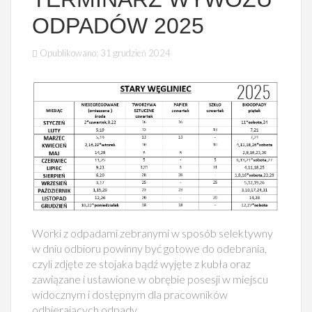
ODPADÓW 2025
Opublikowano: 31 grudzień 2024
Worki z odpadami zebranymi w sposób selektywny
w dniu odbioru powinny być gotowe do odebrania,
czyli zdjęte ze stojaka bądź wyjęte z kubła oraz
zawiązane i ustawione w obrębie posesji w miejscu
widocznym i dostępnym dla pracowników
odbierających odpady