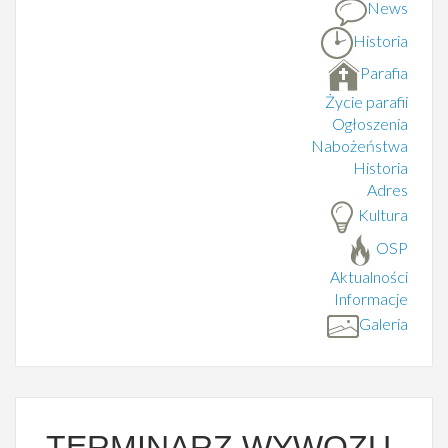
News
Historia
Parafia
Życie parafii
Ogłoszenia
Nabożeństwa
Historia
Adres
Kultura
OSP
Aktualności
Informacje
Galeria
TERMINARZ WYWOZU