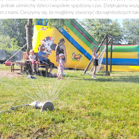
 jednak uśmiechy dzieci i wspólnie spędzony czas. Dziękujemy wszyst
m z nami. Cieszymy się, że mogliśmy stworzyć dla najmłodszych tak