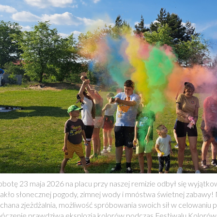
botę 23 maja 2026 na placu przy naszej remizie odbył się wyjątk
akło słonecznej pogody, zimnej wody i mnóstwa świetnej zabawy! Na 
hana zjeżdżalnia, możliwość spróbowania swoich sił w celowaniu 
ńczenie prawdziwa eksplozja kolorów podczas Festiwalu Kolorów