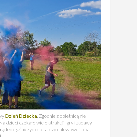
owy
Dzień Dziecka
. Zgodnie z obietnicą nie
dzieci czekało wiele atrakcji - gry i zabawy,
prądem gaśniczym do tarczy nalewowej, a na
!