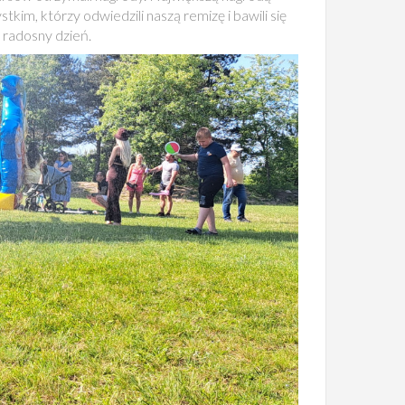
kim, którzy odwiedzili naszą remizę i bawili się
 radosny dzień.