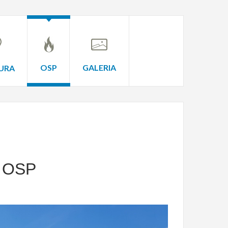
OSP
GALERIA
URA
 OSP