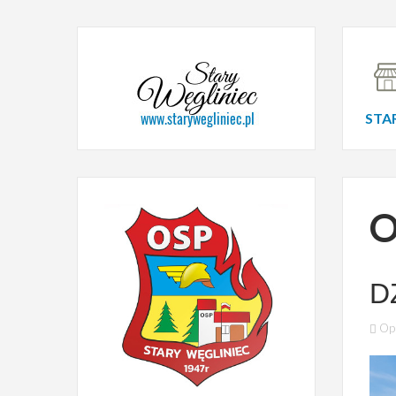
STA
O
D
Op