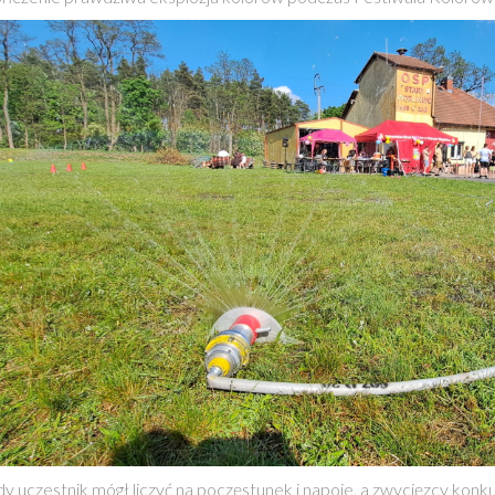
y uczestnik mógł liczyć na poczęstunek i napoje, a zwycięzcy kon