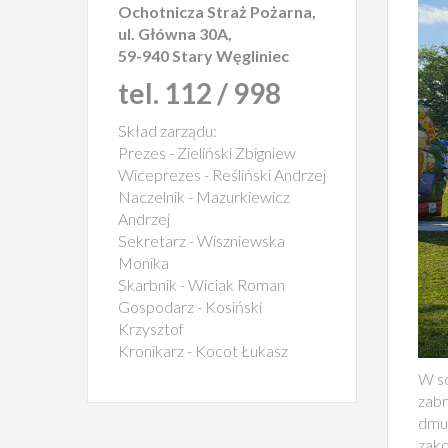
Ochotnicza Straż Pożarna,
ul. Główna 30A,
59-940 Stary Węgliniec
tel. 112 / 998
Skład zarządu:
Prezes - Zieliński Zbigniew
Wiceprezes - Reśliński Andrzej
Naczelnik - Mazurkiewicz
Andrzej
Sekretarz - Wiszniewska
Monika
Skarbnik - Wiciak Roman
Gospodarz - Kosiński
Krzysztof
Kronikarz - Kocot Łukasz
W so
zabr
dmuc
zako