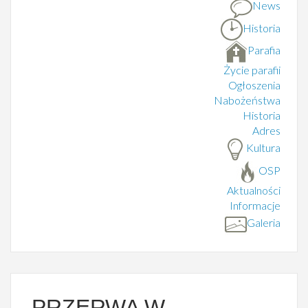
News
Historia
Parafia
Życie parafii
Ogłoszenia
Nabożeństwa
Historia
Adres
Kultura
OSP
Aktualności
Informacje
Galeria
PRZERWA W