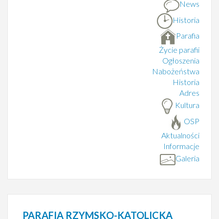
News
Historia
Parafia
Życie parafii
Ogłoszenia
Nabożeństwa
Historia
Adres
Kultura
OSP
Aktualności
Informacje
Galeria
PARAFIA
RZYMSKO-KATOLICKA