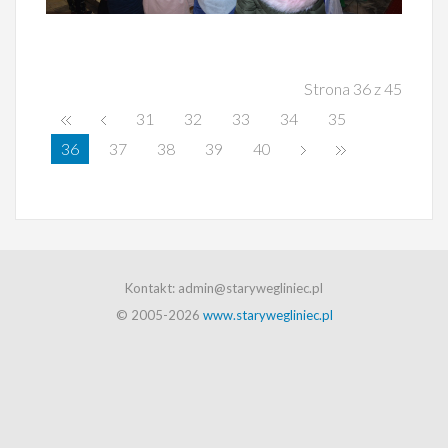
Strona 36 z 45
31
32
33
34
35
36
37
38
39
40
Kontakt: admin@starywegliniec.pl
© 2005-2026
www.starywegliniec.pl