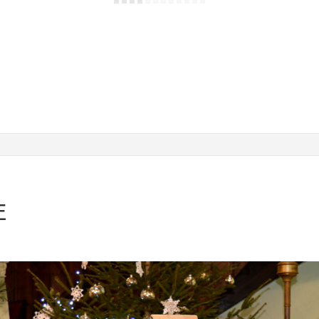
STARY WĘGLINIEC
Kościół parafialny Matki Boskiej Szkaplerznej
E
OGŁOSZENIA
Porządek mszy św. i ogłoszenia parafialne