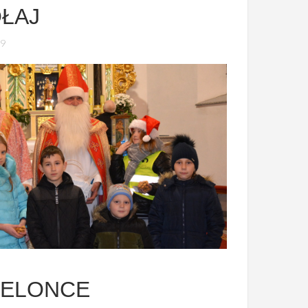
OŁAJ
19
IELONCE