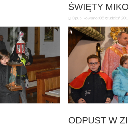
ŚWIĘTY MIK
Opublikowano: 08 grudzień 20
ODPUST W Z