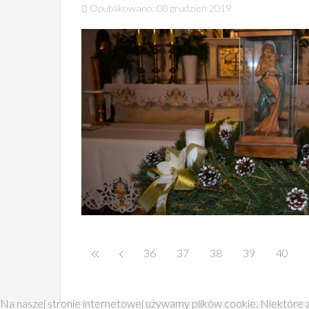
Opublikowano: 08 grudzień 2019
36
37
38
39
40
Na naszej stronie internetowej używamy plików cookie. Niektóre z