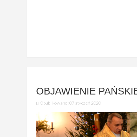
ZIELONKA
Kościół filialny św. Barbary
OBJAWIENIE PAŃSKI
Opublikowano: 07 styczeń 2020
PIASECZNA
Kościół filialny Apostołów Piotra i Pawła