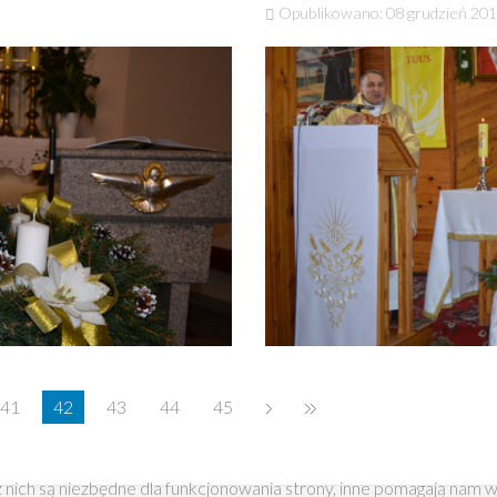
Opublikowano: 08 grudzień 20
41
42
43
44
45
 nich są niezbędne dla funkcjonowania strony, inne pomagają nam w