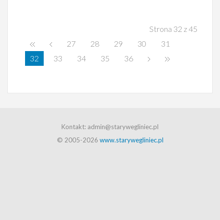
Strona 32 z 45
27
28
29
30
31
32
33
34
35
36
Kontakt: admin@starywegliniec.pl
© 2005-2026
www.starywegliniec.pl