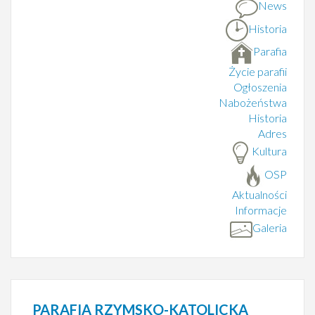
News
Historia
Parafia
Życie parafii
Ogłoszenia
Nabożeństwa
Historia
Adres
Kultura
OSP
Aktualności
Informacje
Galeria
PARAFIA
RZYMSKO-KATOLICKA