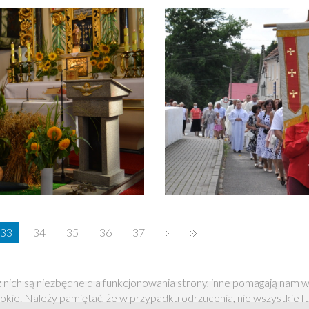
33
34
35
36
37
 nich są niezbędne dla funkcjonowania strony, inne pomagają nam w
okie. Należy pamiętać, że w przypadku odrzucenia, nie wszystkie 