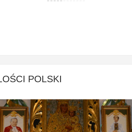
STARY WĘGLINIEC
Kościół parafialny Matki Boskiej Szkaplerznej
OŚCI POLSKI
OGŁOSZENIA
Porządek mszy św. i ogłoszenia parafialne