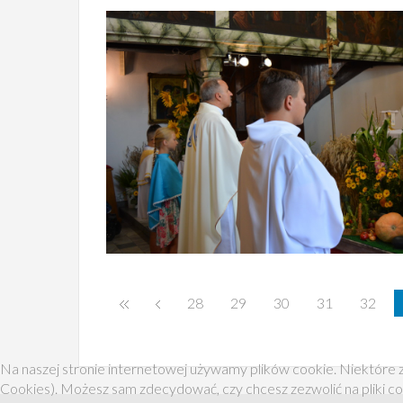
28
29
30
31
32
Na naszej stronie internetowej używamy plików cookie. Niektóre z
Cookies). Możesz sam zdecydować, czy chcesz zezwolić na pliki co