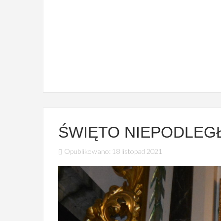
ZIELONKA
Kościół filialny św. Barbary
ŚWIĘTO NIEPODLEGŁ
Opublikowano: 18 listopad 2021
PIASECZNA
Kościół filialny Apostołów Piotra i Pawła