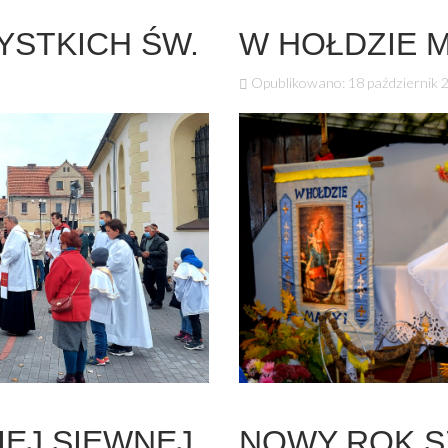
STKICH ŚW.
W HOŁDZIE 
Opublikowano: 18 październik 
IEJ SIEWNEJ
NOWY ROK S