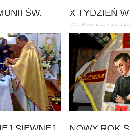
UNII ŚW.
X TYDZIEŃ 
Opublikowano: 25 wrzesień 20
IEJ SIEWNEJ
NOWY ROK S