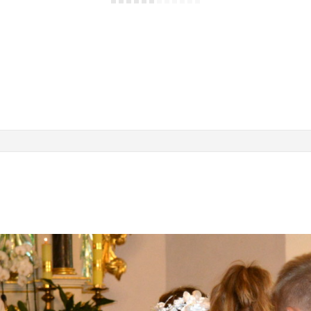
STARY WĘGLINIEC
Kościół parafialny Matki Boskiej Szkaplerznej
OGŁOSZENIA
Porządek mszy św. i ogłoszenia parafialne