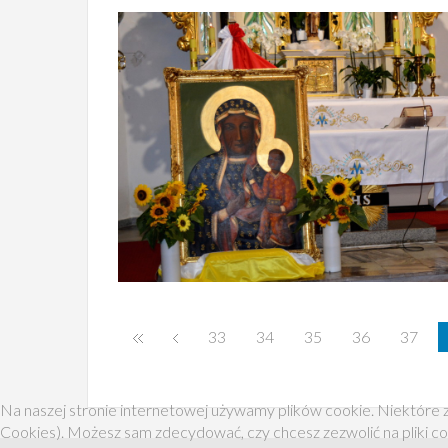
33
34
35
36
37
Na naszej stronie internetowej używamy plików cookie. Niektóre z
Cookies). Możesz sam zdecydować, czy chcesz zezwolić na pliki co