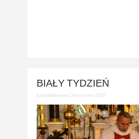
ZIELONKA
Kościół filialny św. Barbary
BIAŁY TYDZIEŃ
Opublikowano: 28 wrzesień 2020
PIASECZNA
Kościół filialny Apostołów Piotra i Pawła