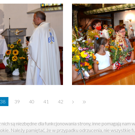
38
39
40
41
42
 nich są niezbędne dla funkcjonowania strony, inne pomagają nam w
okie. Należy pamiętać, że w przypadku odrzucenia, nie wszystkie 