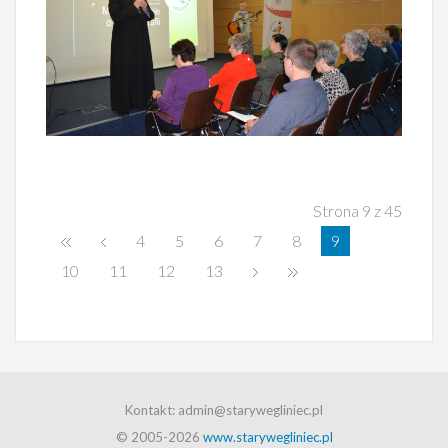
Strona 9 z 45
4
5
6
7
8
9
10
11
12
13
Kontakt: admin@starywegliniec.pl
© 2005-2026
www.starywegliniec.pl