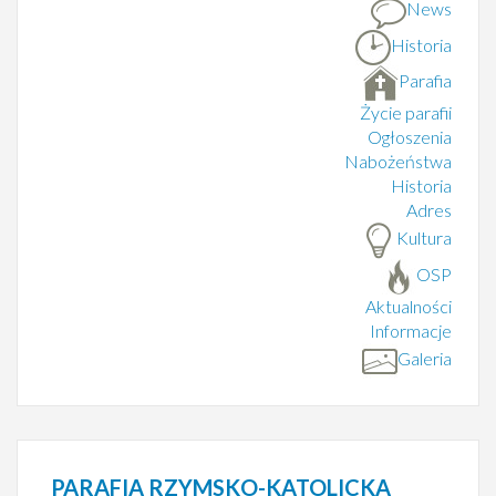
News
Historia
Parafia
Życie parafii
Ogłoszenia
Nabożeństwa
Historia
Adres
Kultura
OSP
Aktualności
Informacje
Galeria
PARAFIA
RZYMSKO-KATOLICKA