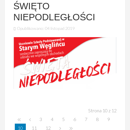
ŚWIĘTO
NIEPODLEGŁOŚCI
Opublikowano: 04 listopad 2019
Strona 10 z 12
3
4
5
6
7
8
9
10
11
12