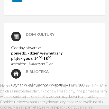
DOM KULTURY
Godziny otwarcia:
poniedz. - dzień wewnętrzny
00
00
piątek godz. 14
-18
instruktor - Katarzyna Filar
BIBLIOTEKA
Czynna w każdy wtorek w godz. 14:00-17:00.
Na naszej stronie internetowej używamy plików cookie. Niektóre
z nich są niezbędne dla funkcjonowania strony, inne pomagają nam
w ulepszaniu tej strony i doświadczeń użytkownika (Tracking
Cookies). Możesz sam zdecydować, czy chcesz zezwolić na pliki
cookie. Należy pamiętać, że w przypadku odrzucenia, nie