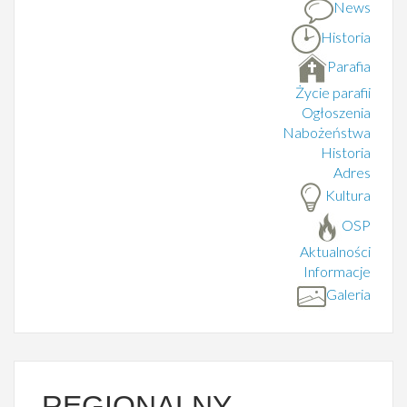
News
Historia
Parafia
Życie parafii
Ogłoszenia
Nabożeństwa
Historia
Adres
Kultura
OSP
Aktualności
Informacje
Galeria
REGIONALNY