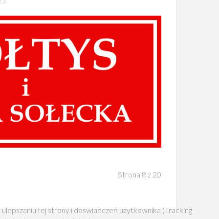
23
Strona 8 z 20
 ulepszaniu tej strony i doświadczeń użytkownika (Tracking