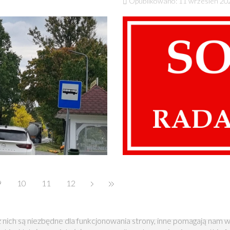
Opublikowano: 11 wrzesień 20
9
10
11
12
 nich są niezbędne dla funkcjonowania strony, inne pomagają nam w