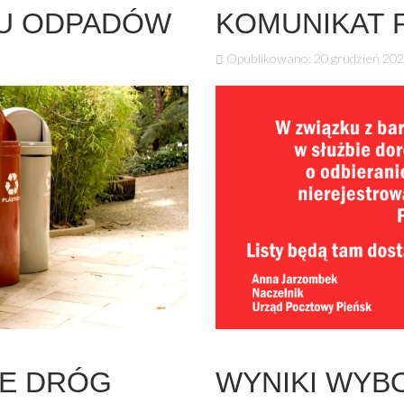
U ODPADÓW
KOMUNIKAT 
Opublikowano: 20 grudzień 20
IE DRÓG
WYNIKI WY