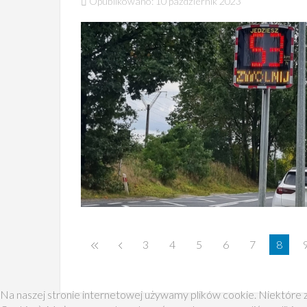
Opublikowano: 10 październik 2023
3
4
5
6
7
8
Na naszej stronie internetowej używamy plików cookie. Niektóre z