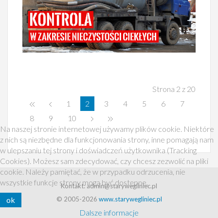
Strona 2 z 20
1
2
3
4
5
6
7
8
9
10
Na naszej stronie internetowej używamy plików cookie. Niektóre
z nich są niezbędne dla funkcjonowania strony, inne pomagają nam
w ulepszaniu tej strony i doświadczeń użytkownika (Tracking
Cookies). Możesz sam zdecydować, czy chcesz zezwolić na pliki
cookie. Należy pamiętać, że w przypadku odrzucenia, nie
wszystkie funkcje strony mogą być dostępne.
Kontakt: admin@starywegliniec.pl
ok
© 2005-2026
www.starywegliniec.pl
Dalsze informacje