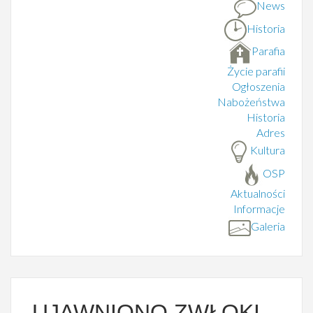
News
Historia
Parafia
Życie parafii
Ogłoszenia
Nabożeństwa
Historia
Adres
Kultura
OSP
Aktualności
Informacje
Galeria
UJAWNIONO ZWŁOKI